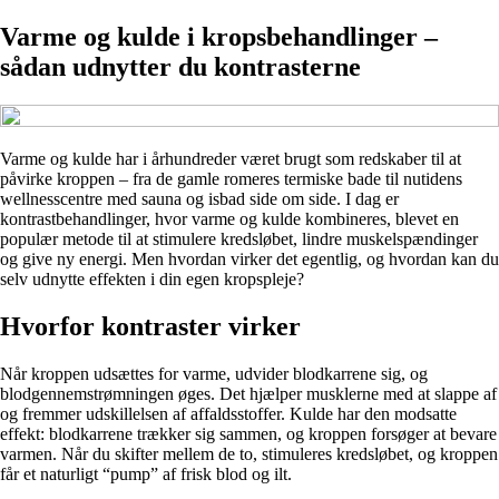
Varme og kulde i kropsbehandlinger –
sådan udnytter du kontrasterne
Varme og kulde har i århundreder været brugt som redskaber til at
påvirke kroppen – fra de gamle romeres termiske bade til nutidens
wellnesscentre med sauna og isbad side om side. I dag er
kontrastbehandlinger, hvor varme og kulde kombineres, blevet en
populær metode til at stimulere kredsløbet, lindre muskelspændinger
og give ny energi. Men hvordan virker det egentlig, og hvordan kan du
selv udnytte effekten i din egen kropspleje?
Hvorfor kontraster virker
Når kroppen udsættes for varme, udvider blodkarrene sig, og
blodgennemstrømningen øges. Det hjælper musklerne med at slappe af
og fremmer udskillelsen af affaldsstoffer. Kulde har den modsatte
effekt: blodkarrene trækker sig sammen, og kroppen forsøger at bevare
varmen. Når du skifter mellem de to, stimuleres kredsløbet, og kroppen
får et naturligt “pump” af frisk blod og ilt.