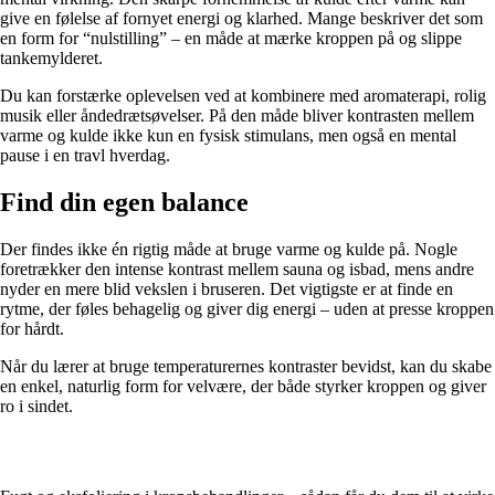
give en følelse af fornyet energi og klarhed. Mange beskriver det som
en form for “nulstilling” – en måde at mærke kroppen på og slippe
tankemylderet.
Du kan forstærke oplevelsen ved at kombinere med aromaterapi, rolig
musik eller åndedrætsøvelser. På den måde bliver kontrasten mellem
varme og kulde ikke kun en fysisk stimulans, men også en mental
pause i en travl hverdag.
Find din egen balance
Der findes ikke én rigtig måde at bruge varme og kulde på. Nogle
foretrækker den intense kontrast mellem sauna og isbad, mens andre
nyder en mere blid vekslen i bruseren. Det vigtigste er at finde en
rytme, der føles behagelig og giver dig energi – uden at presse kroppen
for hårdt.
Når du lærer at bruge temperaturernes kontraster bevidst, kan du skabe
en enkel, naturlig form for velvære, der både styrker kroppen og giver
ro i sindet.