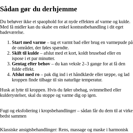
Sådan gør du derhjemme
Du behøver ikke et spaophold for at nyde effekten af varme og kulde.
Med få midler kan du skabe en enkel kontrastbehandling i dit eget
badeværelse.
Start med varme
– tag et varmt bad eller brug en varmepude på
de områder, der føles spændte.
Skift til kulde
– afslut med et kort, koldt brusebad eller en
ispose i et par minutter.
Gentag efter behov
– du kan veksle 2–3 gange for at få den
fulde effekt.
Afslut med ro
– pak dig ind i et håndklæde eller tæppe, og lad
kroppen finde tilbage til sin naturlige temperatur.
Husk at lytte til kroppen. Hvis du føler ubehag, svimmelhed eller
kulderystelser, skal du stoppe og varme dig op igen.
Fugt og eksfoliering i kropsbehandlinger – sådan får du dem til at virke
bedst sammen
Klassiske ansigtsbehandlinger: Rens, massage og maske i harmonisk