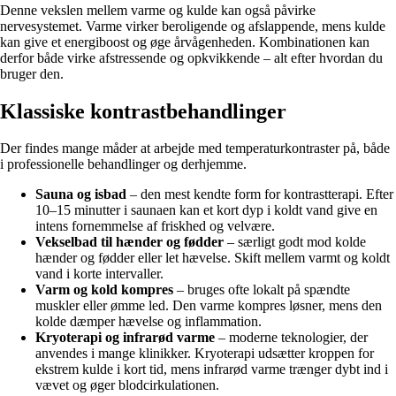
Denne vekslen mellem varme og kulde kan også påvirke
nervesystemet. Varme virker beroligende og afslappende, mens kulde
kan give et energiboost og øge årvågenheden. Kombinationen kan
derfor både virke afstressende og opkvikkende – alt efter hvordan du
bruger den.
Klassiske kontrastbehandlinger
Der findes mange måder at arbejde med temperaturkontraster på, både
i professionelle behandlinger og derhjemme.
Sauna og isbad
– den mest kendte form for kontrastterapi. Efter
10–15 minutter i saunaen kan et kort dyp i koldt vand give en
intens fornemmelse af friskhed og velvære.
Vekselbad til hænder og fødder
– særligt godt mod kolde
hænder og fødder eller let hævelse. Skift mellem varmt og koldt
vand i korte intervaller.
Varm og kold kompres
– bruges ofte lokalt på spændte
muskler eller ømme led. Den varme kompres løsner, mens den
kolde dæmper hævelse og inflammation.
Kryoterapi og infrarød varme
– moderne teknologier, der
anvendes i mange klinikker. Kryoterapi udsætter kroppen for
ekstrem kulde i kort tid, mens infrarød varme trænger dybt ind i
vævet og øger blodcirkulationen.