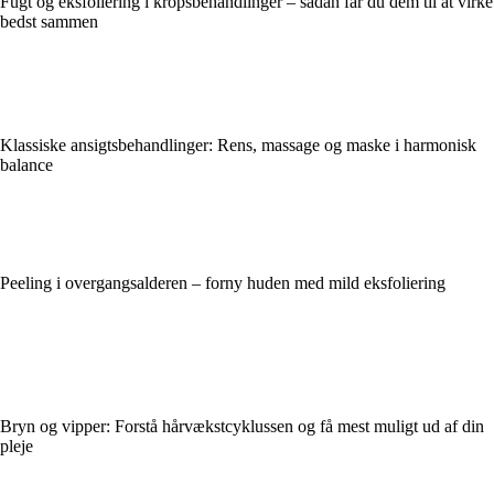
Fugt og eksfoliering i kropsbehandlinger – sådan får du dem til at virke
bedst sammen
Klassiske ansigtsbehandlinger: Rens, massage og maske i harmonisk
balance
Peeling i overgangsalderen – forny huden med mild eksfoliering
Bryn og vipper: Forstå hårvækstcyklussen og få mest muligt ud af din
pleje