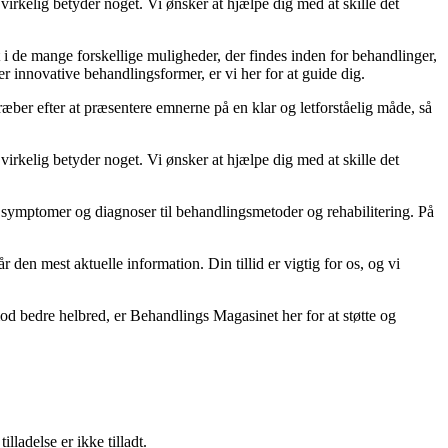
 virkelig betyder noget. Vi ønsker at hjælpe dig med at skille det
 i de mange forskellige muligheder, der findes inden for behandlinger,
r innovative behandlingsformer, er vi her for at guide dig.
æber efter at præsentere emnerne på en klar og letforståelig måde, så
 virkelig betyder noget. Vi ønsker at hjælpe dig med at skille det
ra symptomer og diagnoser til behandlingsmetoder og rehabilitering. På
r den mest aktuelle information. Din tillid er vigtig for os, og vi
 mod bedre helbred, er Behandlings Magasinet her for at støtte og
adelse er ikke tilladt.