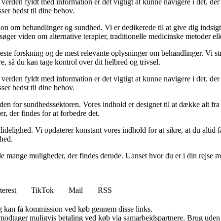
 verden fyldt med information er det vigtigt at kunne navigere i det, der
ser bedst til dine behov.
on om behandlinger og sundhed. Vi er dedikerede til at give dig indsigt
ger viden om alternative terapier, traditionelle medicinske metoder elle
yeste forskning og de mest relevante oplysninger om behandlinger. Vi str
e, så du kan tage kontrol over dit helbred og trivsel.
 verden fyldt med information er det vigtigt at kunne navigere i det, der
ser bedst til dine behov.
inden for sundhedssektoren. Vores indhold er designet til at dække alt f
, der findes for at forbedre det.
idelighed. Vi opdaterer konstant vores indhold for at sikre, at du altid få
ghed.
 af de mange muligheder, der findes derude. Uanset hvor du er i din rejse
terest
TikTok
Mail
RSS
, og kan få kommission ved køb gennem disse links.
tager muligvis betaling ved køb via samarbejdspartnere. Brug uden till