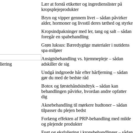
Lær at forstå etiketter og ingredienslister på
kropsplejeprodukter
Bryn og vipper gennem livet – sådan påvirker
alder, hormoner og livsstil deres tæthed og styrke
Kropsindpakninger med ler, tang og salt – sådan
foregår en spabehandling
Grøn luksus: Bæredygtige materialer i nutidens
spa-miljøer
Ansigtsbehandling vs. hjemmepleje – sådan
liering
adskiller de sig
Undgå indgroede hår efter hårfjerning – sådan
gør du med de bedste råd
Botox og førstehåndsindtryk – sådan kan
behandlingen påvirke, hvordan andre opfatter
dig
Aknebehandling til mørkere hudtoner – sådan
tilpasser du plejen bedst
Forlæng effekten af PRP-behandling med milde
og plejende produkter
Fugt og eksfoliering i kropsbehandlinger – sådan