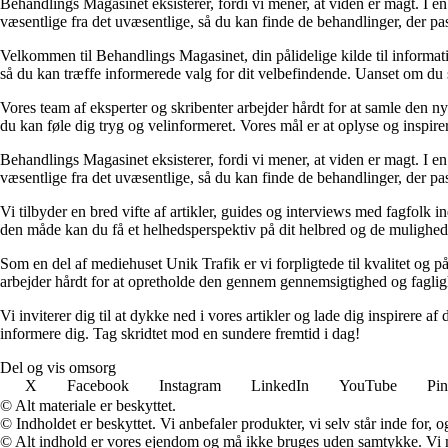
Behandlings Magasinet eksisterer, fordi vi mener, at viden er magt. I en
væsentlige fra det uvæsentlige, så du kan finde de behandlinger, der pas
Velkommen til Behandlings Magasinet, din pålidelige kilde til informati
så du kan træffe informerede valg for dit velbefindende. Uanset om du sø
Vores team af eksperter og skribenter arbejder hårdt for at samle den n
du kan føle dig tryg og velinformeret. Vores mål er at oplyse og inspirer
Behandlings Magasinet eksisterer, fordi vi mener, at viden er magt. I en
væsentlige fra det uvæsentlige, så du kan finde de behandlinger, der pas
Vi tilbyder en bred vifte af artikler, guides og interviews med fagfolk 
den måde kan du få et helhedsperspektiv på dit helbred og de muligheder
Som en del af mediehuset Unik Trafik er vi forpligtede til kvalitet og pål
arbejder hårdt for at opretholde den gennem gennemsigtighed og fagli
Vi inviterer dig til at dykke ned i vores artikler og lade dig inspirere
informere dig. Tag skridtet mod en sundere fremtid i dag!
Del og vis omsorg
X
Facebook
Instagram
LinkedIn
YouTube
Pin
© Alt materiale er beskyttet.
© Indholdet er beskyttet. Vi anbefaler produkter, vi selv står inde for
© Alt indhold er vores ejendom og må ikke bruges uden samtykke. Vi mod