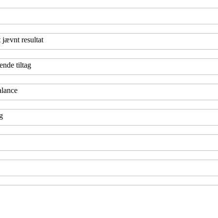
jævnt resultat
nde tiltag
alance
g