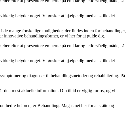
æber efter at præsentere emnerne på en klar og letforståelig måde, så
 virkelig betyder noget. Vi ønsker at hjælpe dig med at skille det
 i de mange forskellige muligheder, der findes inden for behandlinger,
r innovative behandlingsformer, er vi her for at guide dig.
æber efter at præsentere emnerne på en klar og letforståelig måde, så
 virkelig betyder noget. Vi ønsker at hjælpe dig med at skille det
ra symptomer og diagnoser til behandlingsmetoder og rehabilitering. På
r den mest aktuelle information. Din tillid er vigtig for os, og vi
 mod bedre helbred, er Behandlings Magasinet her for at støtte og