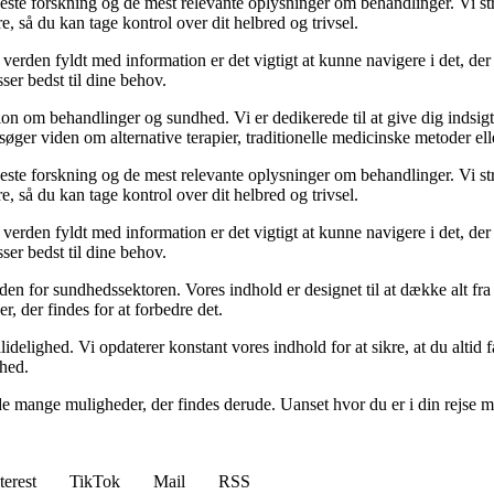
yeste forskning og de mest relevante oplysninger om behandlinger. Vi str
e, så du kan tage kontrol over dit helbred og trivsel.
 verden fyldt med information er det vigtigt at kunne navigere i det, der
ser bedst til dine behov.
on om behandlinger og sundhed. Vi er dedikerede til at give dig indsigt
ger viden om alternative terapier, traditionelle medicinske metoder elle
yeste forskning og de mest relevante oplysninger om behandlinger. Vi str
e, så du kan tage kontrol over dit helbred og trivsel.
 verden fyldt med information er det vigtigt at kunne navigere i det, der
ser bedst til dine behov.
inden for sundhedssektoren. Vores indhold er designet til at dække alt f
, der findes for at forbedre det.
idelighed. Vi opdaterer konstant vores indhold for at sikre, at du altid få
ghed.
 af de mange muligheder, der findes derude. Uanset hvor du er i din rejse
terest
TikTok
Mail
RSS