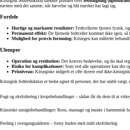
Kirurgisk fedtreduktion dækker primært over
fedt­sugning (liposuktio
næsten med det samme, når hævelse og blå mærker har lagt sig.
Fordele
Hurtige og markante resultater:
Fedtcellerne fjernes fysisk, og 
Permanent effekt:
De fjernede fedtceller kommer ikke igen, så 
Mulighed for præcis formning:
Kirurgen kan målrette behandlin
Ulemper
Operation og restitution:
Der kræves bedøvelse, og du skal re
Risiko for komplikationer:
Som ved alle operationer kan der op
Prisniveau:
Kirurgiske indgreb er ofte dyrere end ikke-kirurgiske
Kirurgisk fedtreduktion er bedst egnet til personer, der har stabil vægt,
Fugt og eksfoliering i kropsbehandlinger – sådan får du dem til at vir
Klassiske ansigtsbehandlinger: Rens, massage og maske i harmonisk b
Peeling i overgangsalderen – forny huden med mild eksfoliering