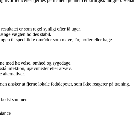
n)
, hvor fedtceller fjernes permanent gennem et kirurgisk indgreb. Behan
resultatet er som regel synligt efter få uger.
længe vægten holdes stabil.
gen til specifikke områder som mave, lår, hofter eller hage.
gne med hævelse, ømhed og sygedage.
stå infektion, ujævnheder eller arvæv.
 alternativer.
 men ønsker at fjerne lokale fedtdepoter, som ikke reagerer på træning.
ke bedst sammen
alance