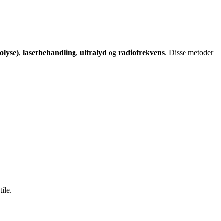
olyse)
,
laserbehandling
,
ultralyd
og
radiofrekvens
. Disse metoder
ile.