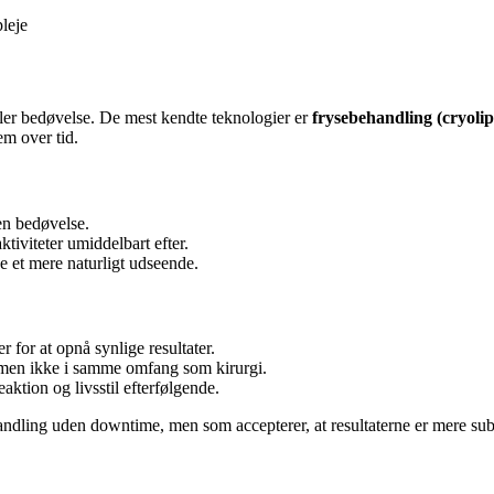
leje
ller bedøvelse. De mest kendte teknologier er
frysebehandling (cryolip
em over tid.
n bedøvelse.
iviteter umiddelbart efter.
e et mere naturligt udseende.
r for at opnå synlige resultater.
 men ikke i samme omfang som kirurgi.
ktion og livsstil efterfølgende.
handling uden downtime, men som accepterer, at resultaterne er mere subt