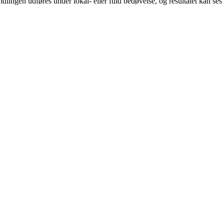
dlingen udføres under lokal- eller fuld bedøvelse, og resultatet kan ses