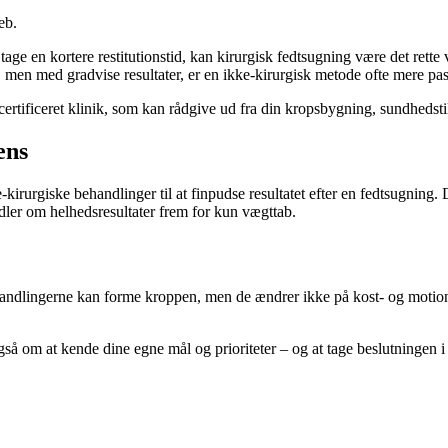
eb.
at tage en kortere restitutionstid, kan kirurgisk fedtsugning være det rette 
 men med gradvise resultater, er en ikke-kirurgisk metode ofte mere pa
certificeret klinik, som kan rådgive ud fra din kropsbygning, sundhedsti
ens
-kirurgiske behandlinger til at finpudse resultatet efter en fedtsugnin
dler om helhedsresultater frem for kun vægttab.
Behandlingerne kan forme kroppen, men de ændrer ikke på kost- og motio
så om at kende dine egne mål og prioriteter – og at tage beslutningen 