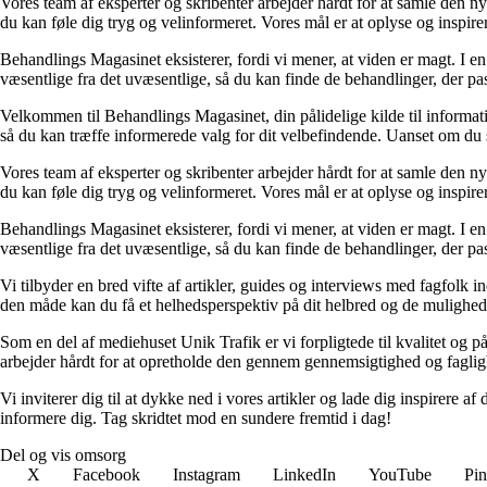
Vores team af eksperter og skribenter arbejder hårdt for at samle den n
du kan føle dig tryg og velinformeret. Vores mål er at oplyse og inspirer
Behandlings Magasinet eksisterer, fordi vi mener, at viden er magt. I en
væsentlige fra det uvæsentlige, så du kan finde de behandlinger, der pas
Velkommen til Behandlings Magasinet, din pålidelige kilde til informati
så du kan træffe informerede valg for dit velbefindende. Uanset om du sø
Vores team af eksperter og skribenter arbejder hårdt for at samle den n
du kan føle dig tryg og velinformeret. Vores mål er at oplyse og inspirer
Behandlings Magasinet eksisterer, fordi vi mener, at viden er magt. I en
væsentlige fra det uvæsentlige, så du kan finde de behandlinger, der pas
Vi tilbyder en bred vifte af artikler, guides og interviews med fagfolk 
den måde kan du få et helhedsperspektiv på dit helbred og de muligheder
Som en del af mediehuset Unik Trafik er vi forpligtede til kvalitet og pål
arbejder hårdt for at opretholde den gennem gennemsigtighed og fagli
Vi inviterer dig til at dykke ned i vores artikler og lade dig inspirere
informere dig. Tag skridtet mod en sundere fremtid i dag!
Del og vis omsorg
X
Facebook
Instagram
LinkedIn
YouTube
Pin