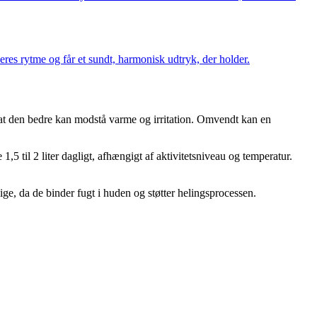
es rytme og får et sundt, harmonisk udtryk, der holder.
, at den bedre kan modstå varme og irritation. Omvendt kan en
5 til 2 liter dagligt, afhængigt af aktivitetsniveau og temperatur.
e, da de binder fugt i huden og støtter helingsprocessen.