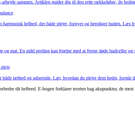
ng arbejde sammen. Artiklen guider dig til den rette rækkefølge, de bedst
balance
 harmonisk helhed, der både plejer, fornyer og beroliger huden. Læs hv
r og mat. En mild peeling kan hjælpe med at fjerne døde hudceller og s
 pleje
både tæthed og udseende. Lær, hvordan du plejer dem bedst, forstår der
forbedre dit helbred. E-bogen forklarer teorien bag akupunktur, de mes