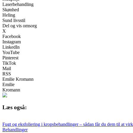
Laserbehandling
Skønhed
Heling
Sund livsstil
Del og vis omsorg
X
Facebook
Instagram
LinkedIn
YouTube
Pinterest
TikTok
Mail
RSS
Emilie Kromann
Emilie
Kromann
Læs også:
Fugt og eksfoliering i kropsbehandlinger – sådan får du dem til at vi
Behandlinger