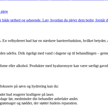
 pleje
både tæthed og udseende. Lær, hvordan du plejer dem bedst, forstår der
. En velhydreret hud har en stærkere barrierefunktion, hvilket betyder
 udefra. Drik rigeligt med vand i dagene op til behandlingen – gerne 1,
ume eller alkohol. Produkter med hyaluronsyre kan være særligt gavnlig
t fokusere på søvn og hydrering kan du:
det hud reagerer kraftigere på laser.
r dage før, medmindre din behandler anbefaler andet.
røntsager og nødder, der støtter hudens reparation.