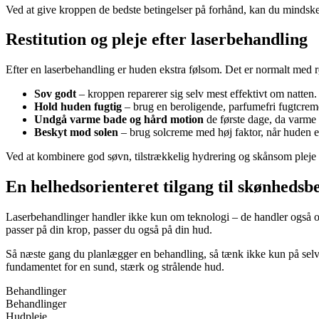
Ved at give kroppen de bedste betingelser på forhånd, kan du mindske r
Restitution og pleje efter laserbehandling
Efter en laserbehandling er huden ekstra følsom. Det er normalt med r
Sov godt
– kroppen reparerer sig selv mest effektivt om natten.
Hold huden fugtig
– brug en beroligende, parfumefri fugtcreme
Undgå varme bade og hård motion
de første dage, da varme
Beskyt mod solen
– brug solcreme med høj faktor, når huden er
Ved at kombinere god søvn, tilstrækkelig hydrering og skånsom pleje k
En helhedsorienteret tilgang til skønhedsb
Laserbehandlinger handler ikke kun om teknologi – de handler også om
passer på din krop, passer du også på din hud.
Så næste gang du planlægger en behandling, så tænk ikke kun på selve
fundamentet for en sund, stærk og strålende hud.
Behandlinger
Behandlinger
Hudpleje