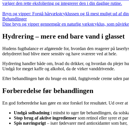
vælger den rette eksfoliering og integrerer den i din daglige rutine.
Bryn og vipper: Forstå hårvækstcyklussen og få mest muligt ud af din
Behandlinger
Dine bryn og vipper gennemgår en naturlig vækstcyklus, som påvirker 
Hydrering – mere end bare vand i glasset
Hudens fugtbalance er afgørende for, hvordan den reagerer på laserlys
dehydreret hud blive mere sensitiv og have sværere ved at hele.
Hydrering handler både om, hvad du drikker, og hvordan du plejer huden
Undgå for meget kaffe og alkohol, da de virker vanddrivende.
Efter behandlingen bør du bruge en mild, fugtgivende creme uden parf
Forberedelse før behandlingen
En god forberedelse kan gøre en stor forskel for resultatet. Ud over a
Undgå solbadning
i mindst to uger før behandlingen, da solska
Stop brug af aktive ingredienser
som retinol eller syrer et pa
Spis næringsrigt
– især fødevarer med antioxidanter som bær, g