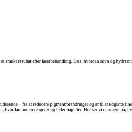
 smukt resultat efter laserbehandling. Læs, hvordan søvn og hydrering spi
dseende – fra at reducere pigmentforandringer og ar til at udglatte fine
for, hvordan huden reagerer og heler bagefter. Her ser vi nærmere på, h