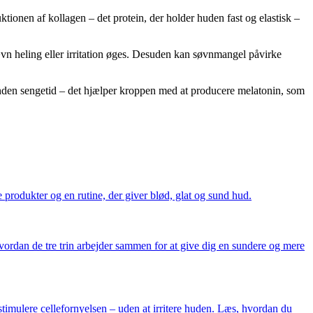
onen af kollagen – det protein, der holder huden fast og elastisk –
ævn heling eller irritation øges. Desuden kan søvnmangel påvirke
 inden sengetid – det hjælper kroppen med at producere melatonin, som
e produkter og en rutine, der giver blød, glat og sund hud.
ordan de tre trin arbejder sammen for at give dig en sundere og mere
timulere cellefornyelsen – uden at irritere huden. Læs, hvordan du