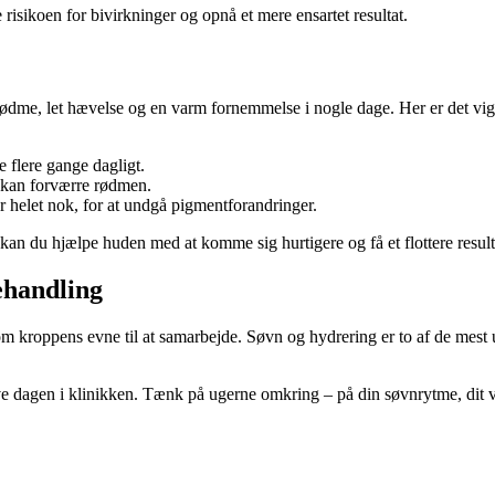
isikoen for bivirkninger og opnå et mere ensartet resultat.
ødme, let hævelse og en varm fornemmelse i nogle dage. Her er det vigti
 flere gange dagligt.
 kan forværre rødmen.
 helet nok, for at undgå pigmentforandringer.
an du hjælpe huden med at komme sig hurtigere og få et flottere result
ehandling
 kroppens evne til at samarbejde. Søvn og hydrering er to af de mest u
 dagen i klinikken. Tænk på ugerne omkring – på din søvnrytme, dit væs