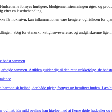
Hudcellerne fornyes hurtigere, blodgennemstrømningen øges, og produkti
g efter en laserbehandling.
ikke får nok søvn, kan inflammationen vare længere, og risikoen for uj
handlingen. Sørg for et mørkt, køligt soveværelse, og undgå skærme lige
rke bedst sammen
ng arbejde sammen. Artiklen guider dig til den rette rækkefølge, de bedst
balance
 harmonisk helhed, der både plejer, fornyer og beroliger huden. Læs hv
r og mat. En mild peeling kan hjælpe med at fjerne døde hudceller og s