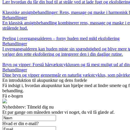
Lær hvordan du får din hud til at stråle ved at lade fugt og eksfolieri
Klassiske ansigtsbehandlinger: Rens, massage og maske i harmonisk 
Behandlinger
En klassisk ansigtsbehandling kombinerer rens, massage og maske i en
strålende hud.
Peeling i overgangsalderen – forny huden med mild eksfoliering
Behandlinger
I overgangsalderen kan huden miste sin spændstighed og blive mere tø
vælger den rette eksfoliering og integrerer den i din daglige rutine.
Bryn og vipper: Forstå hårvækstcyklussen og få mest muligt ud af din
Behandlinger
Dine bryn og vipper gennemgår en naturlig vækstcyklus, som påvirker 
En introduktion til akupunktur og dens fordele
Få indsigt i, hvordan akupunktur kan hjælpe med at lindre smerte og 
behandling.
Få e-bogen
Nyhedsbrev: Tilmeld dig nu
Et par gange om måneden sender vi noget, du vil få glæde af.
Hvad er din e-mail?