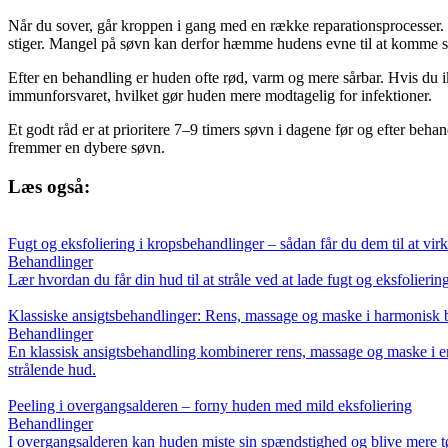
Når du sover, går kroppen i gang med en række reparationsprocesser. 
stiger. Mangel på søvn kan derfor hæmme hudens evne til at komme si
Efter en behandling er huden ofte rød, varm og mere sårbar. Hvis du 
immunforsvaret, hvilket gør huden mere modtagelig for infektioner.
Et godt råd er at prioritere 7–9 timers søvn i dagene før og efter be
fremmer en dybere søvn.
Læs også:
Fugt og eksfoliering i kropsbehandlinger – sådan får du dem til at vi
Behandlinger
Lær hvordan du får din hud til at stråle ved at lade fugt og eksfolieri
Klassiske ansigtsbehandlinger: Rens, massage og maske i harmonisk 
Behandlinger
En klassisk ansigtsbehandling kombinerer rens, massage og maske i en
strålende hud.
Peeling i overgangsalderen – forny huden med mild eksfoliering
Behandlinger
I overgangsalderen kan huden miste sin spændstighed og blive mere tø