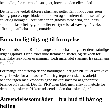
behandles, for eksempel i ansigtet, hovedbunden eller et led.
De naturlige vækstfaktorer i plasmaet sætter gang i kroppens egen
helingsproces, øger blodcirkulationen og stimulerer dannelsen af nye
celler og kollagen. Resultatet er en gradvis forbedring af hudens
struktur, elasticitet og glød – eller en styrkelse af væv og hårvækst,
afhængigt af behandlingsområdet.
En naturlig tilgang til fornyelse
Det, der adskiller PRP fra mange andre behandlinger, er dens naturlige
udgangspunkt. Der tilføres ikke fremmede stoffer, og risikoen for
allergiske reaktioner er minimal, fordi materialet stammer fra patientens
eget blod.
For mange er det netop denne naturlighed, der gør PRP til et attraktivt
valg. I stedet for at “maskere” aldringstegn eller skader, arbejder
behandlingen med kroppens egne mekanismer for at genoprette
balance og vitalitet. Det gør PRP til en blid, men effektiv metode for
dem, der ønsker et friskere udseende uden drastiske indgreb.
Anvendelsesområder – fra hud til hår og
heling