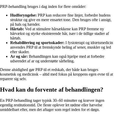
PRP-behandling bruges i dag inden for flere områder:
Hudforyngelse:
PRP kan reducere fine linjer, forbedre hudens
struktur og give en mere ensartet tone. Den bruges ofte i ansigt,
på hals og hænder.
Hårtab:
Ved at stimulere hårsækkene kan PRP fremme ny
hårvækst og styrke eksisterende hår, især i de tidlige stadier af
hårtab.
Rehabilitering og sportsskader:
I fysioterapi og idrætsmedicin
anvendes PRP til at fremskynde heling af sener, muskler og led
efter skader.
Ar og sår:
Behandlingen kan også hjælpe med at forbedre
udseendet af ar og understøtte sårheling.
Denne alsidighed gør PRP til et redskab, der både kan bruges
kosmetisk og medicinsk – altid med fokus på kroppens egen evne til at
reparere sig selv.
Hvad kan du forvente af behandlingen?
En PRP-behandling tager typisk 30–60 minutter og kræver ingen
egentlig restitutionstid. De fleste oplever let rødme eller hævelse
umiddelbart efter, men det aftager som regel inden for et døgn.