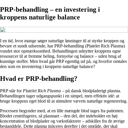
PRP-behandling – en investering i
kroppens naturlige balance
I en tid, hvor mange søger naturlige løsninger til at styrke kroppen og
bevare et sundt udseende, har PRP-behandling (Platelet Rich Plasma)
vundet stor opmærksomhed. Behandlingen udnytter kroppens egne
ressourcer til at fremme heling, fornyelse og balance – uden brug af
kunstige stoffer. Men hvad går PRP egentlig ud på, og hvorfor omtales
den som en investering i kroppens naturlige balance?
Hvad er PRP-behandling?
PRP står for
Platelet Rich Plasma
– på dansk blodpladerigt plasma.
Behandlingen tager udgangspunkt i en simpel, men effektiv idé: at
bruge kroppens eget blod til at stimulere vævets naturlige regenerering.
Processen begynder med, at en lille mængde blod tages fra patienten.
Blodet centrifugeres, så plasmaet – den del, der indeholder en høj
koncentration af blodplader og vækstfaktorer – adskilles fra de øvrige
bestanddele. Dette plasma injiceres derefter i det område, der skal