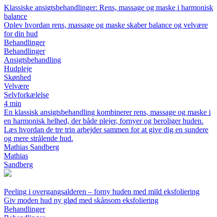
Klassiske ansigtsbehandlinger: Rens, massage og maske i harmonisk
balance
Oplev hvordan rens, massage og maske skaber balance og velvære
for din hud
Behandlinger
Behandlinger
Ansigtsbehandling
Hudpleje
Skønhed
Velvære
Selvforkælelse
4 min
En klassisk ansigtsbehandling kombinerer rens, massage og maske i
en harmonisk helhed, der både plejer, fornyer og beroliger huden.
Læs hvordan de tre trin arbejder sammen for at give dig en sundere
og mere strålende hud.
Mathias Sandberg
Mathias
Sandberg
Peeling i overgangsalderen – forny huden med mild eksfoliering
Giv moden hud ny glød med skånsom eksfoliering
Behandlinger