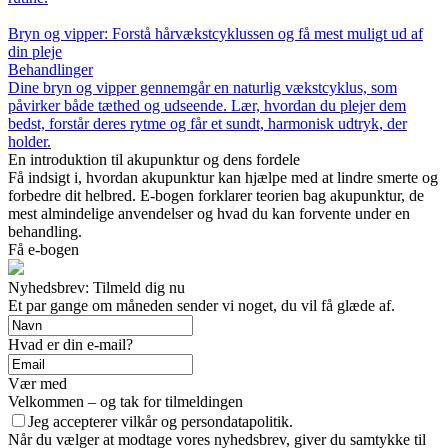
Bryn og vipper: Forstå hårvækstcyklussen og få mest muligt ud af
din pleje
Behandlinger
Dine bryn og vipper gennemgår en naturlig vækstcyklus, som
påvirker både tæthed og udseende. Lær, hvordan du plejer dem
bedst, forstår deres rytme og får et sundt, harmonisk udtryk, der
holder.
En introduktion til akupunktur og dens fordele
Få indsigt i, hvordan akupunktur kan hjælpe med at lindre smerte og
forbedre dit helbred. E-bogen forklarer teorien bag akupunktur, de
mest almindelige anvendelser og hvad du kan forvente under en
behandling.
Få e-bogen
Nyhedsbrev: Tilmeld dig nu
Et par gange om måneden sender vi noget, du vil få glæde af.
Hvad er din e-mail?
Vær med
Velkommen – og tak for tilmeldingen
Jeg accepterer vilkår og persondatapolitik.
Når du vælger at modtage vores nyhedsbrev, giver du samtykke til