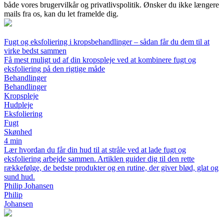
både vores brugervilkår og privatlivspolitik. Ønsker du ikke længere
mails fra os, kan du let framelde dig.
Fugt og eksfoliering i kropsbehandlinger – sådan får du dem til at
virke bedst sammen
Få mest muligt ud af din kropspleje ved at kombinere fugt og
eksfoliering på den rigtige måde
Behandlinger
Behandlinger
Kropspleje
Hudpleje
Eksfoliering
Fugt
Skønhed
4 min
Lær hvordan du får din hud til at stråle ved at lade fugt og
eksfoliering arbejde sammen. Artiklen guider dig til den rette
rækkefølge, de bedste produkter og en rutine, der giver blød, glat og
sund hud.
Philip Johansen
Philip
Johansen