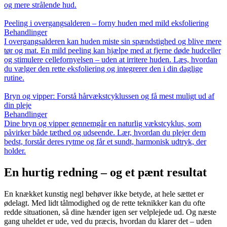
og mere strålende hud.
Peeling i overgangsalderen – forny huden med mild eksfoliering
Behandlinger
I overgangsalderen kan huden miste sin spændstighed og blive mere
tør og mat. En mild peeling kan hjælpe med at fjerne døde hudceller
og stimulere cellefornyelsen – uden at irritere huden. Læs, hvordan
du vælger den rette eksfoliering og integrerer den i din daglige
rutine.
Bryn og vipper: Forstå hårvækstcyklussen og få mest muligt ud af
din pleje
Behandlinger
Dine bryn og vipper gennemgår en naturlig vækstcyklus, som
påvirker både tæthed og udseende. Lær, hvordan du plejer dem
bedst, forstår deres rytme og får et sundt, harmonisk udtryk, der
holder.
En hurtig redning – og et pænt resultat
En knækket kunstig negl behøver ikke betyde, at hele sættet er
ødelagt. Med lidt tålmodighed og de rette teknikker kan du ofte
redde situationen, så dine hænder igen ser velplejede ud. Og næste
gang uheldet er ude, ved du præcis, hvordan du klarer det – uden