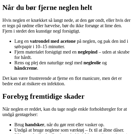
Når du bør fjerne neglen helt
Hvis neglen er knækket så langt nede, at den gør ondt, eller hvis der
er tegn på rødme eller hævelse, bør du ikke forsøge at lime den.
Fjern i stedet den kunstige negl forsigtigt.
Læg en
vatrondel med acetone
på neglen, og pak den ind i
sølvpapir i 10–15 minutter.
Fjern materialet forsigtigt med en
neglepind
– uden at skrabe
for hårdt.
Rens og plej den naturlige negl med
negleolie
og
håndcreme
.
Det kan være frustrerende at fjerne en flot manicure, men det er
bedre end at risikere en infektion.
Forebyg fremtidige skader
Når neglen er reddet, kan du tage nogle enkle forholdsregler for at
undgå gentagelser:
Brug
handsker
, når du gør rent eller vasker op.
Undgå at bruge neglene som værktøj – fx til at åbne dåser.