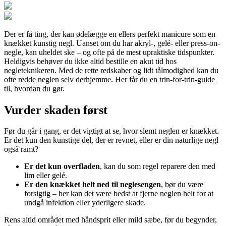
Der er få ting, der kan ødelægge en ellers perfekt manicure som en
knækket kunstig negl. Uanset om du har akryl-, gelé- eller press-on-
negle, kan uheldet ske – og ofte på de mest upraktiske tidspunkter.
Heldigvis behøver du ikke altid bestille en akut tid hos
negleteknikeren. Med de rette redskaber og lidt tålmodighed kan du
ofte redde neglen selv derhjemme. Her får du en trin-for-trin-guide
til, hvordan du gør.
Vurder skaden først
Før du går i gang, er det vigtigt at se, hvor slemt neglen er knækket.
Er det kun den kunstige del, der er revnet, eller er din naturlige negl
også ramt?
Er det kun overfladen
, kan du som regel reparere den med
lim eller gelé.
Er den knækket helt ned til neglesengen
, bør du være
forsigtig – her kan det være bedst at fjerne neglen helt for at
undgå infektion eller yderligere skade.
Rens altid området med håndsprit eller mild sæbe, før du begynder,