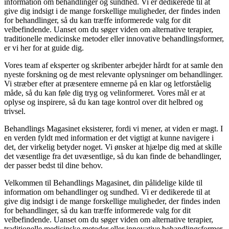
information om behandlinger og sundhed. Vi er dedikerede til at
give dig indsigt i de mange forskellige muligheder, der findes inden
for behandlinger, så du kan træffe informerede valg for dit
velbefindende. Uanset om du søger viden om alternative terapier,
traditionelle medicinske metoder eller innovative behandlingsformer,
er vi her for at guide dig.
Vores team af eksperter og skribenter arbejder hårdt for at samle den
nyeste forskning og de mest relevante oplysninger om behandlinger.
Vi stræber efter at præsentere emnerne på en klar og letforståelig
måde, så du kan føle dig tryg og velinformeret. Vores mål er at
oplyse og inspirere, så du kan tage kontrol over dit helbred og
trivsel.
Behandlings Magasinet eksisterer, fordi vi mener, at viden er magt. I
en verden fyldt med information er det vigtigt at kunne navigere i
det, der virkelig betyder noget. Vi ønsker at hjælpe dig med at skille
det væsentlige fra det uvæsentlige, så du kan finde de behandlinger,
der passer bedst til dine behov.
Velkommen til Behandlings Magasinet, din pålidelige kilde til
information om behandlinger og sundhed. Vi er dedikerede til at
give dig indsigt i de mange forskellige muligheder, der findes inden
for behandlinger, så du kan træffe informerede valg for dit
velbefindende. Uanset om du søger viden om alternative terapier,
traditionelle medicinske metoder eller innovative behandlingsformer,