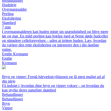
Behandlinger
Hudpleje
Overgangsalder
Peeling
Eksfoliering
Skønhed
7 min
I overgangsalderen kan huden miste sin spændstighed og blive mere
tør og mat. En mild peeling kan hjælpe med at fjerne døde hudceller
og stimulere cellefornyelsen – uden at irritere huden. Læs, hvordan
du vælger den rette eksfoliering og integrerer den i din daglige
rutine.
Emilie Kromann
Emilie
Kromann
Bryn og vipper: Forstå hårvækstcyklussen og få mest muligt ud af
din pleje
Få indsigt i, hvordan dine bryn og vipper vokser – og hvordan du
kan styrke deres naturlige skønhed
Behandlinger
Behandlinger
Bryn
Vipper