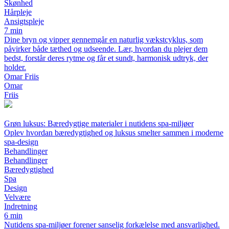
Skønhed
Hårpleje
Ansigtspleje
7 min
Dine bryn og vipper gennemgår en naturlig vækstcyklus, som
påvirker både tæthed og udseende. Lær, hvordan du plejer dem
bedst, forstår deres rytme og får et sundt, harmonisk udtryk, der
holder.
Omar Friis
Omar
Friis
Grøn luksus: Bæredygtige materialer i nutidens spa-miljøer
Oplev hvordan bæredygtighed og luksus smelter sammen i moderne
spa-design
Behandlinger
Behandlinger
Bæredygtighed
Spa
Design
Velvære
Indretning
6 min
Nutidens spa-miljøer forener sanselig forkælelse med ansvarlighed.