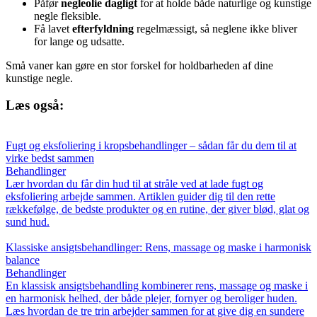
Påfør
negleolie dagligt
for at holde både naturlige og kunstige
negle fleksible.
Få lavet
efterfyldning
regelmæssigt, så neglene ikke bliver
for lange og udsatte.
Små vaner kan gøre en stor forskel for holdbarheden af dine
kunstige negle.
Læs også:
Fugt og eksfoliering i kropsbehandlinger – sådan får du dem til at
virke bedst sammen
Behandlinger
Lær hvordan du får din hud til at stråle ved at lade fugt og
eksfoliering arbejde sammen. Artiklen guider dig til den rette
rækkefølge, de bedste produkter og en rutine, der giver blød, glat og
sund hud.
Klassiske ansigtsbehandlinger: Rens, massage og maske i harmonisk
balance
Behandlinger
En klassisk ansigtsbehandling kombinerer rens, massage og maske i
en harmonisk helhed, der både plejer, fornyer og beroliger huden.
Læs hvordan de tre trin arbejder sammen for at give dig en sundere