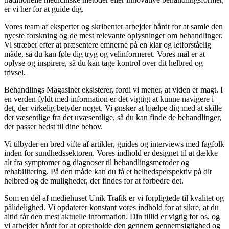
er vi her for at guide dig.
Vores team af eksperter og skribenter arbejder hårdt for at samle den
nyeste forskning og de mest relevante oplysninger om behandlinger.
Vi stræber efter at præsentere emnerne på en klar og letforståelig
måde, så du kan føle dig tryg og velinformeret. Vores mål er at
oplyse og inspirere, så du kan tage kontrol over dit helbred og
trivsel.
Behandlings Magasinet eksisterer, fordi vi mener, at viden er magt. I
en verden fyldt med information er det vigtigt at kunne navigere i
det, der virkelig betyder noget. Vi ønsker at hjælpe dig med at skille
det væsentlige fra det uvæsentlige, så du kan finde de behandlinger,
der passer bedst til dine behov.
Vi tilbyder en bred vifte af artikler, guides og interviews med fagfolk
inden for sundhedssektoren. Vores indhold er designet til at dække
alt fra symptomer og diagnoser til behandlingsmetoder og
rehabilitering. På den måde kan du få et helhedsperspektiv på dit
helbred og de muligheder, der findes for at forbedre det.
Som en del af mediehuset Unik Trafik er vi forpligtede til kvalitet og
pålidelighed. Vi opdaterer konstant vores indhold for at sikre, at du
altid får den mest aktuelle information. Din tillid er vigtig for os, og
vi arbejder hårdt for at opretholde den gennem gennemsigtighed og