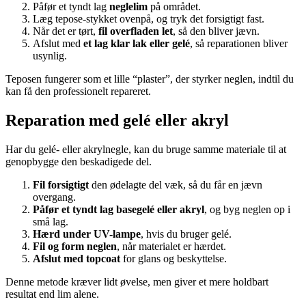
Påfør et tyndt lag
neglelim
på området.
Læg tepose-stykket ovenpå, og tryk det forsigtigt fast.
Når det er tørt,
fil overfladen let
, så den bliver jævn.
Afslut med
et lag klar lak eller gelé
, så reparationen bliver
usynlig.
Teposen fungerer som et lille “plaster”, der styrker neglen, indtil du
kan få den professionelt repareret.
Reparation med gelé eller akryl
Har du gelé- eller akrylnegle, kan du bruge samme materiale til at
genopbygge den beskadigede del.
Fil forsigtigt
den ødelagte del væk, så du får en jævn
overgang.
Påfør et tyndt lag basegelé eller akryl
, og byg neglen op i
små lag.
Hærd under UV-lampe
, hvis du bruger gelé.
Fil og form neglen
, når materialet er hærdet.
Afslut med topcoat
for glans og beskyttelse.
Denne metode kræver lidt øvelse, men giver et mere holdbart
resultat end lim alene.