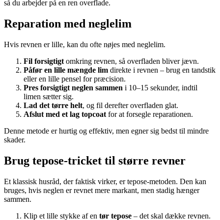
så du arbejder på en ren overflade.
Reparation med neglelim
Hvis revnen er lille, kan du ofte nøjes med neglelim.
Fil forsigtigt
omkring revnen, så overfladen bliver jævn.
Påfør en lille mængde lim
direkte i revnen – brug en tandstik
eller en lille pensel for præcision.
Pres forsigtigt neglen sammen
i 10–15 sekunder, indtil
limen sætter sig.
Lad det tørre helt
, og fil derefter overfladen glat.
Afslut med et lag topcoat
for at forsegle reparationen.
Denne metode er hurtig og effektiv, men egner sig bedst til mindre
skader.
Brug tepose-tricket til større revner
Et klassisk husråd, der faktisk virker, er tepose-metoden. Den kan
bruges, hvis neglen er revnet mere markant, men stadig hænger
sammen.
Klip et lille stykke af en
tør tepose
– det skal dække revnen.