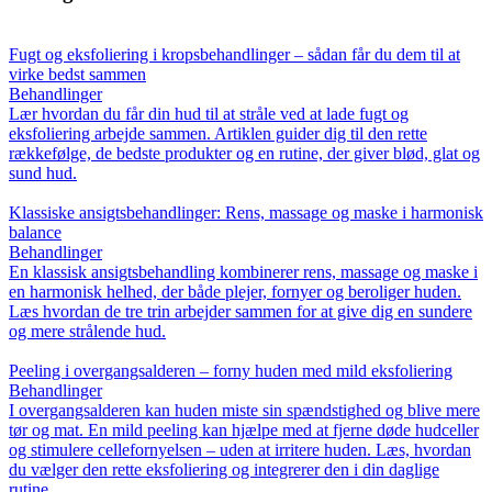
Fugt og eksfoliering i kropsbehandlinger – sådan får du dem til at
virke bedst sammen
Behandlinger
Lær hvordan du får din hud til at stråle ved at lade fugt og
eksfoliering arbejde sammen. Artiklen guider dig til den rette
rækkefølge, de bedste produkter og en rutine, der giver blød, glat og
sund hud.
Klassiske ansigtsbehandlinger: Rens, massage og maske i harmonisk
balance
Behandlinger
En klassisk ansigtsbehandling kombinerer rens, massage og maske i
en harmonisk helhed, der både plejer, fornyer og beroliger huden.
Læs hvordan de tre trin arbejder sammen for at give dig en sundere
og mere strålende hud.
Peeling i overgangsalderen – forny huden med mild eksfoliering
Behandlinger
I overgangsalderen kan huden miste sin spændstighed og blive mere
tør og mat. En mild peeling kan hjælpe med at fjerne døde hudceller
og stimulere cellefornyelsen – uden at irritere huden. Læs, hvordan
du vælger den rette eksfoliering og integrerer den i din daglige
rutine.